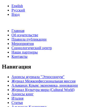
English
Русский
Вход
Главная
Об издательстве
Правила публикации
Мероприятия
Социологический центр
Наши партнеры
Контакты
Навигация
Анонсы журнала "Этносоциум"
Журнал Межконфессиональная миссия
Альманах Крым: экономика, инновации
Журнал Культура мира (Cultural World)
Анонсы книг
Италия
Статьи
Альманах Казачество