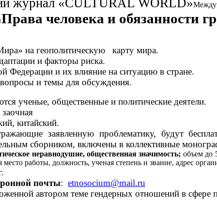
ий журнал «
CULTURAL WORLD
»
Между
Права человека и обязанности г
«
ира» на геополитическую карту мира.
даптации и факторы риска.
й Федерации и их влияние на ситуацию в стране.
вопросы и темы для обсуждения.
ются ученые, общественные и политические деятели.
:
заочная
кий, китайский.
отражающие заявленную проблематику, будут беспл
ельным сборником, включены в коллективные моногра
тическое неравнодушие, общественная значимость;
объем до 
 место работы, должность, ученая степень и звание, адрес орган
г.
тронной почты
:
etnosocium@mail.ru
женной автором теме гендерных отношений в сфере п