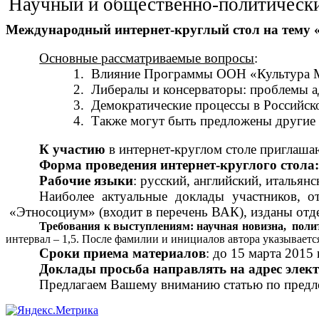
Научный и общественно-политическ
Международный интернет-круглый стол на тему 
Основные рассматриваемые вопросы
:
1.
Влияние Программы ООН «Культура М
2.
Либералы и консерваторы: проблемы а
3.
Демократические процессы в Российско
4.
Также могут быть предложены другие 
К участию
в интернет-круглом столе приглаша
Форма проведения интернет-круглого стола
Рабочие языки
: русский, английский, итальянс
Наиболее актуальные доклады участников, 
«Этносоциум» (входит в перечень ВАК), изданы отд
Требования к выступлениям: научная новизна, поли
интервал – 1,5. После фамилии и инициалов автора указывается
Сроки приема материалов
: до 15 марта 2015 
Доклады просьба направлять на адрес элек
Предлагаем Вашему вниманию статью по предло