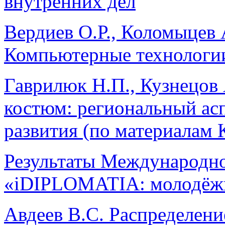
внутренних дел
Вердиев О.Р., Коломыцев А
Компьютерные технологии
Гаврилюк Н.П., Кузнецов
костюм: региональный ас
развития (по материалам 
Результаты Международн
«iDIPLOMATIA: молодёжь
Авдеев В.С. Распределени