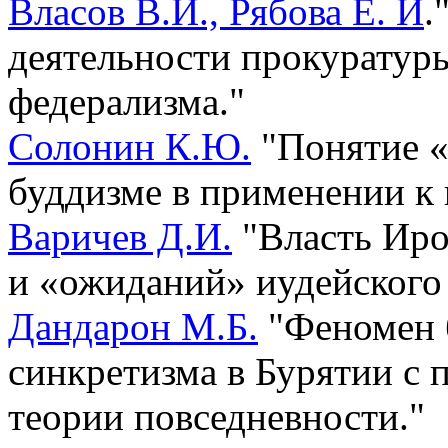
Власов В.И., Рябова Е. И
.
деятельности прокуратур
федерализма."
Солонин К.Ю.
"Понятие «
буддизме в применении к 
Варичев Д.И.
"Власть Иро
и «ожиданий» иудейского 
Дандарон М.Б.
"Феномен 
синкретизма в Бурятии с 
теории повседневности."