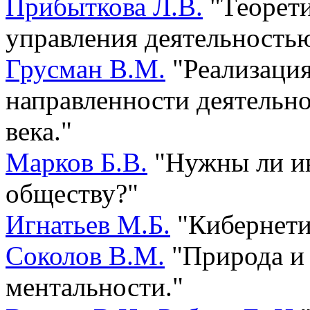
Прибыткова Л.В.
"Теорети
управления деятельность
Грусман В.М.
"Реализация
направленности деятельно
века."
Марков Б.В.
"Нужны ли ин
обществу?"
Игнатьев М.Б.
"Кибернети
Соколов В.М.
"Природа и
ментальности."