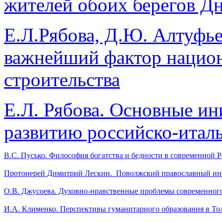
жителей обоих берегов Д
Е.Л.Рябова, Д.Ю. Алтуфье
важнейший фактор национ
строительства
Е.Л. Рябова. Основные и
развитию российско-итал
В.С. Пусько. Философия богатства и бедности в современной 
Протоиерей Димитрий Лескин. Поволжский православный инс
О.В. Джусоева. Духовно-нравственные проблемы современного
И.А. Клименко. Перспективы гуманитарного образования в То