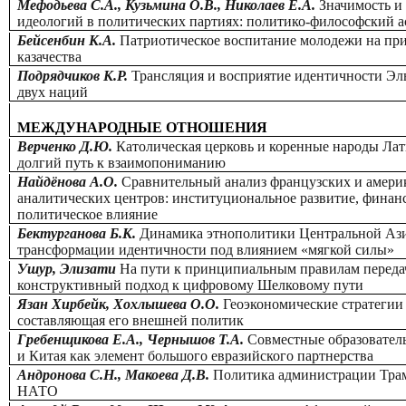
Мефодьева С.А., Кузьмина О.В., Николаев Е.А.
Значимость и
идеологий в политических партиях: политико-философский а
Бейсенбин К.А.
Патриотическое воспитание молодежи на при
казачества
Подрядчиков К.Р.
Трансляция и восприятие идентичности Эль
двух наций
МЕЖДУНАРОДНЫЕ ОТНОШЕНИЯ
Верченко Д.Ю.
Католическая церковь и коренные народы Ла
долгий путь к взаимопониманию
Найдёнова А.О.
Сравнительный анализ французских и амери
аналитических центров: институциональное развитие, финан
политическое влияние
Бектурганова Б.К.
Динамика этнополитики Центральной Ази
трансформации идентичности под влиянием «мягкой силы»
Ушур, Элизати
На пути к принципиальным правилам переда
конструктивный подход к цифровому Шелковому пути
Язан Хирбейк, Хохлышева О.О.
Геоэкономические стратегии
составляющая его внешней политик
Гребенщикова Е.А., Чернышов Т.А.
Совместные образовател
и Китая как элемент большого евразийского партнерства
Андронова С.Н., Макоева Д.В.
Политика администрации Тра
НАТО