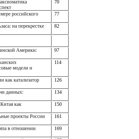
 аксиоматика
70
спект
мере российского
77
заса: на перекрестке
82
тинской Америки:
97
канских
114
совые модели и
и как катализатор
126
чи данных:
134
 Китая как
150
ьные проекты России
161
мпа в отношении
169