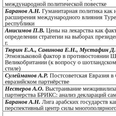
международной политической повестке
Баранов А.Н.
Гуманитарная политика как 
расширения международного влияния Тур
республики
Анисимов П.В.
Цены на лекарства как фак
определении стратегии на выборах прези
г.
Тюрин Е.А., Савинова Е.Н., Мустафин Д.
Этноязыковой фактор в противостоянии Ш
Великобритании (к вопросу о шотландско
стиле)
Сулейманов А.Р.
Постсоветская Евразия в
евразийском партнёрстве
Нестеров А.О.
Выстраивание межцивилиз
партнерства БРИКС: анализ деклараций са
Баранов А.Н.
Лига арабских государств ка
перспективный центр силы многополярног