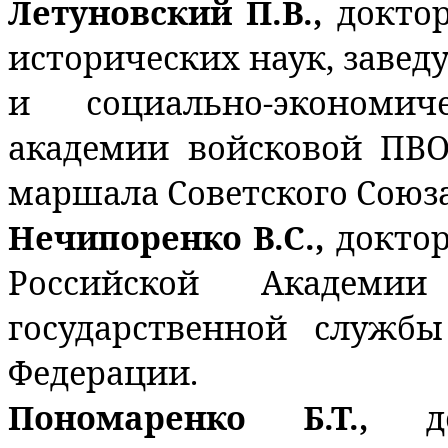
Летуновский П.В.,
докто
исторических наук, заве
и социально-экономи
академии войсковой ПВ
маршала Советского Союза
Нечипоренко В.С.,
доктор
Российской Академи
государственной служб
Федерации.
Пономаренко Б.Т.,
д