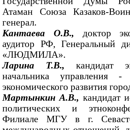
Государственной Думы Ро
Атаман Союза Казаков-Воин
генерал.
Кантаева О.В.,
доктор эк
аудитор РФ, Генеральный д
«ЛЮДМИЛА».
Ларина Т.В.,
кандидат э
начальника управления - 
экономического развития горо
Мартынкин А.В.,
кандидат и
политических и этноконф
Филиале МГУ в г. Севасто
международных отношений, д