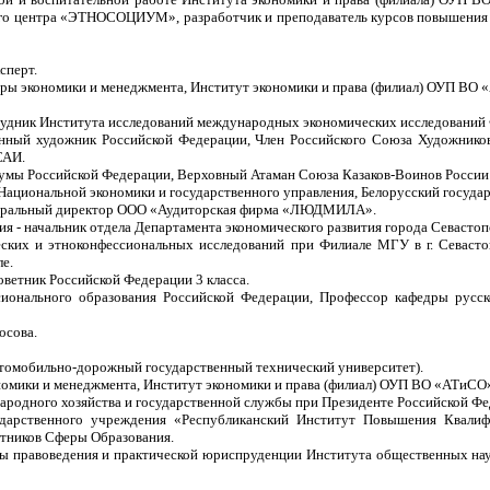
го центра «ЭТНОСОЦИУМ», разработчик и преподаватель курсов повышения кв
сперт.
дры экономики и менеджмента, Институт экономики и права (филиал) ОУП ВО «
трудник Института исследований международных экономических исследований 
нный художник Российской Федерации, Член Российского Союза Художников
САИ.
Думы Российской Федерации, Верховный Атаман Союза Казаков-Воинов России и
ациональной экономики и государственного управления, Белорусский государс
Генеральный директор ООО «Аудиторская фирма «ЛЮДМИЛА».
ия - начальник отдела Департамента экономического развития города Севастоп
ских и этноконфессиональных исследований при Филиале МГУ в г. Севастопо
е.
оветник Российской Федерации 3 класса.
ионального образования Российской Федерации, Профессор кафедры русск
осова.
томобильно-дорожный государственный технический университет).
омики и менеджмента, Институт экономики и права (филиал) ОУП ВО «АТиСО» 
народного хозяйства и государственной службы при Президенте Российской Фе
сударственного учреждения «Республиканский Институт Повышения Квалиф
тников Сферы Образования.
ы правоведения и практической юриспруденции Института общественных нау