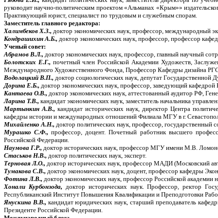
руководит научно-политическим проектом «Альманах «Крым»» издательско
Практикующий юрист, специалист по трудовым и служебным спорам.
Заместитель главного редактора:
Халимбеков Х.З.,
доктор экономических наук, профессор, международный эк
Кондрашихин А.Б.,
доктор экономических наук, профессор, профессор кафе
Ученый совет:
Абрамов В.Л.,
доктор экономических наук, профессор, главный научный со
Болотских Е.Г.,
почетный член Российской Академии Художеств, Заслуже
Международного Художественного Фонда, Профессор Кафедры дизайна РГ
Водолацкий В.П.,
доктор социологических наук, депутат Государственной 
Дорина Е.Б.,
доктор экономических наук, профессор, заведующий кафедрой Н
Кантаева О.В.,
доктор экономических наук, аттестованный аудитор РФ, 
Ларина Т.В.,
кандидат экономических наук, заместитель начальника управлен
Мартынкин А.В.,
кандидат исторических наук, директор Центра политиче
кафедры истории и международных отношений Филиала МГУ в г. Севастопол
Михайленко А.Н.,
доктор политических наук, профессор, государственный с
Мурашко С.Ф.,
профессор, доцент. Почетный работник высшего професс
Российской Федерации.
Наумова Г.Р.,
доктор исторических наук, профессор МГУ имени М.В. Ломон
Стаськов Н.В.,
доктор политических наук, эксперт.
Терновая Л.О.,
доктор исторических наук, профессор МАДИ (Московский ав
Тумакова С.В.,
доктор экономических наук, доцент, профессор кафедры Экон
Фотина Л.В.,
доктор экономических наук, профессор Российской академии 
Хонали Курбонзода,
доктор исторических наук. Профессор, ректор Го
Республиканский Институт Повышения Квалификации и Преподготовки Рабо
Янускина В.В.,
кандидат юридических наук, старший преподаватель кафедр
Президенте Российской Федерации.
Международный блок: