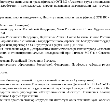
Института экономики и права (филиала) ОУП ВО «Академии труда и социальны
работчик и преподаватель курсов повышения квалификации для государс
дры экономики и менеджмента, Институт экономики и права (филиал) ОУП ВО «
бщество (Президент).
нный художник Российской Федерации, Член Российского Союза Художников
САИ.
Думы Российской Федерации, Верховный Атаман Союза Казаков-Воинов России и
ациональной экономики и государственного управления, Белорусский государс
Генеральный директор ООО «Аудиторская фирма «ЛЮДМИЛА».
ия - начальник отдела Департамента экономического развития города Севастоп
ских и этноконфессиональных исследований при Филиале МГУ в г. Севастопо
е.
оветник Российской Федерации 3 класса.
ионального образования Российской Федерации, Профессор кафедры русск
осова.
томобильно-дорожный государственный технический университет).
омики и менеджмента, Институт экономики и права (филиал) ОУП ВО «АТиСО» 
народного хозяйства и государственной службы при Президенте Российской Фе
сударственного учреждения «Республиканский Институт Повышения Квалиф
тников Сферы Образования.
дения и практической юриспруденции Института общественных наук Российск