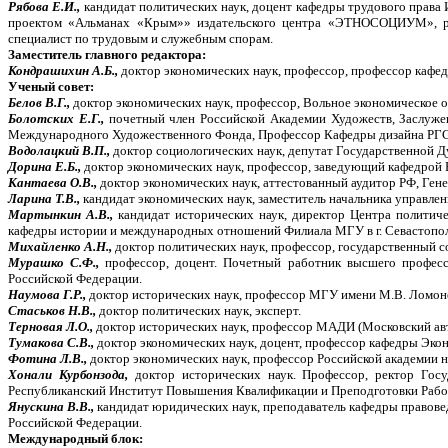
Рябова Е.И.,
кандидат политических наук, доцент кафедры трудового права 
проектом «Альманах «Крым»» издательского центра «ЭТНОСОЦИУМ», раз
специалист по трудовым и служебным спорам.
Заместитель главного редактора:
Кондрашихин А.Б.,
доктор экономических наук, профессор, профессор кафе
Ученый совет:
Белов В.Г.,
доктор экономических наук, профессор, Вольное экономическое о
Болотских Е.Г.,
почетный член Российской Академии Художеств, Заслуже
Международного Художественного Фонда, Профессор Кафедры дизайна РГ
Водолацкий В.П.,
доктор социологических наук, депутат Государственной 
Дорина Е.Б.,
доктор экономических наук, профессор, заведующий кафедрой Н
Кантаева О.В.,
доктор экономических наук, аттестованный аудитор РФ, 
Ларина Т.В.,
кандидат экономических наук, заместитель начальника управлен
Мартынкин А.В.,
кандидат исторических наук, директор Центра политиче
кафедры истории и международных отношений Филиала МГУ в г. Севастопол
Михайленко А.Н.,
доктор политических наук, профессор, государственный с
Мурашко С.Ф.,
профессор, доцент. Почетный работник высшего професс
Российской Федерации.
Наумова Г.Р.,
доктор исторических наук, профессор МГУ имени М.В. Ломон
Стаськов Н.В.,
доктор политических наук, эксперт.
Терновая Л.О.,
доктор исторических наук, профессор МАДИ (Московский ав
Тумакова С.В.,
доктор экономических наук, доцент, профессор кафедры Экон
Фотина Л.В.,
доктор экономических наук, профессор Российской академии 
Хонали Курбонзода,
доктор исторических наук. Профессор, ректор Го
Республиканский Институт Повышения Квалификации и Преподготовки Рабо
Янускина В.В.,
кандидат юридических наук, преподаватель кафедры правове
Российской Федерации.
Международный блок: